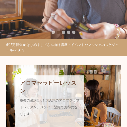
優しくてそしてパワフル
2
3
4
5
6/27更新☆★ はじめましてさん向け講座・イベントやマルシェのスケジュ
ールetc ★☆
アロマセラピーレッス
ン