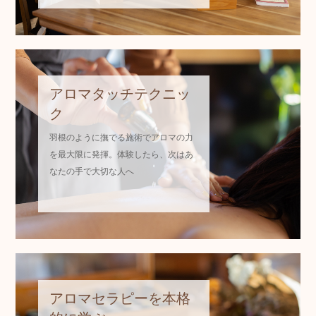
単発の受講OK！大人気のアロマクラフ
トレッスン。メンバー登録でお得にな
ります
アロマタッチテクニッ
ク
羽根のように撫でる施術でアロマの力
を最大限に発揮。体験したら、次はあ
なたの手で大切な人へ