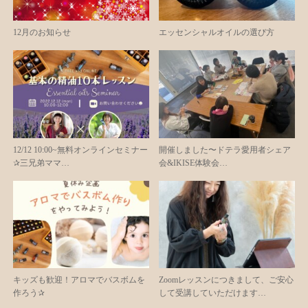
12月のお知らせ
エッセンシャルオイルの選び方
12/12 10:00~無料オンラインセミナー
開催しました〜ドテラ愛用者シェア
✰三兄弟ママ…
会&IKISE体験会…
キッズも歓迎！アロマでバスボムを
Zoomレッスンにつきまして、ご安心
作ろう✰
して受講していただけます…