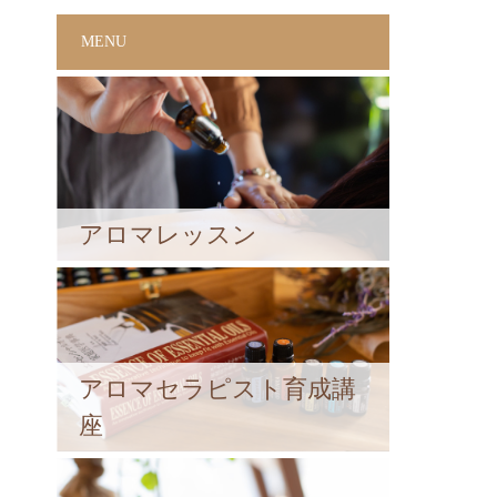
MENU
アロマレッスン
アロマセラピスト育成講
座