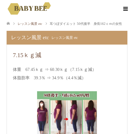
レッスン風景 etc
耳つぼダイエット 50代後半 身長162ｃｍの女性
レッスン風景 etc
レッスン風景 etc
7.15ｋｇ減
体重 67.45ｋｇ ⇒ 60.30ｋｇ（7.15ｋｇ減）
体脂肪率 39.3％ ⇒ 34.9％（4.4％減）