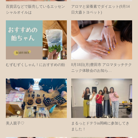
百貨店などで販売しているエッセン
アロマと栄養素でダイエット(9月14
シャルオイルは
日大森トヨペット)
むずむずくしゃん！におすすめの飴
8月18日(月)豊田市 アロマタッチテク
ニック体験会のお知ら…
美人親子♡
まるっとドテラin岡崎に参加してき
ました！