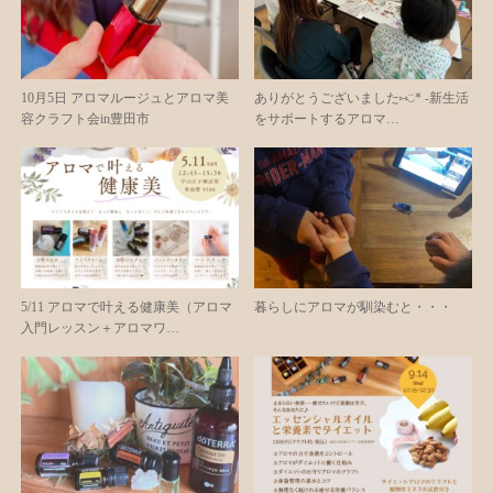
10月5日 アロマルージュとアロマ美
ありがとうございました⑅◡̈* -新生活
容クラフト会in豊田市
をサポートするアロマ…
5/11 アロマで叶える健康美（アロマ
暮らしにアロマが馴染むと・・・
入門レッスン＋アロマワ…