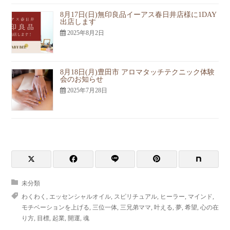
8月17日(日)無印良品イーアス春日井店様に1DAY
出店します
2025年8月2日
8月18日(月)豊田市 アロマタッチテクニック体験
会のお知らせ
2025年7月28日
未分類
わくわく
,
エッセンシャルオイル
,
スピリチュアル
,
ヒーラー
,
マインド
,
モチベーションを上げる
,
三位一体
,
三兄弟ママ
,
叶える
,
夢
,
希望
,
心の在
り方
,
目標
,
起業
,
開運
,
魂