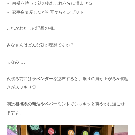
余裕を持って朝のあれこれを先に済ませる
家事身支度しながら耳からインプット
これがわたしの理想の朝。
みなさんはどんな朝が理想ですか？
ちなみに、
夜寝る前には
ラベンダー
を塗布すると、眠りの質が上がる&寝起
きがスッキリ♡
朝は
柑橘系の精油やペパーミント
でシャキッと爽やかに過ごせ
ますよ。