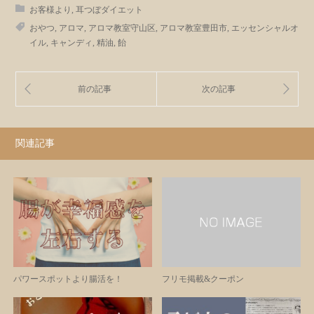
お客様より
,
耳つぼダイエット
おやつ
,
アロマ
,
アロマ教室守山区
,
アロマ教室豊田市
,
エッセンシャルオ
イル
,
キャンディ
,
精油
,
飴
関連記事
パワースポットより腸活を！
フリモ掲載&クーポン